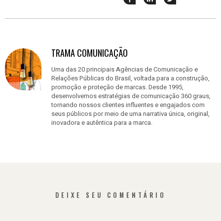
esse
esse
em
post
post
nova
no
no
janela
Facebook
linkedin
TRAMA COMUNICAÇÃO
Uma das 20 principais Agências de Comunicação e
Relações Públicas do Brasil, voltada para a construção,
promoção e proteção de marcas. Desde 1995,
desenvolvemos estratégias de comunicação 360 graus,
tornando nossos clientes influentes e engajados com
seus públicos por meio de uma narrativa única, original,
inovadora e autêntica para a marca.
DEIXE SEU COMENTÁRIO