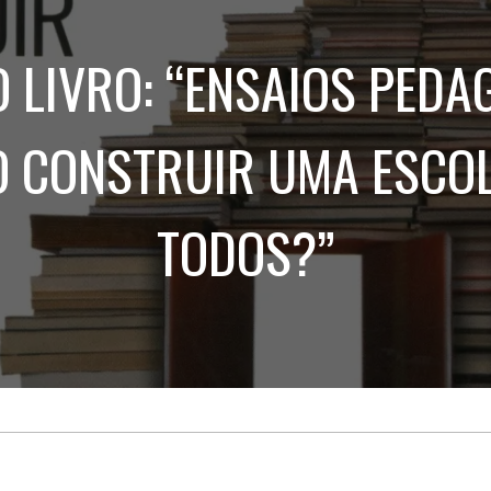
Treinamento
Stake
de
Aculturamento
Eventos
 LIVRO: “ENSAIOS PED
Corpo
Comunicação
Integrada
Relatórios de
Susten
 CONSTRUIR UMA ESCO
TODOS?”