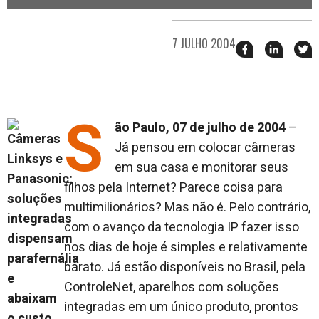
7 JULHO 2004
Compartilhar
Compart
T
esse
esse
e
post
post
n
no
no
j
Facebook
linkedin
S
ão Paulo, 07 de julho de 2004
–
Já pensou em colocar câmeras
em sua casa e monitorar seus
filhos pela Internet? Parece coisa para
multimilionários? Mas não é. Pelo contrário,
com o avanço da tecnologia IP fazer isso
nos dias de hoje é simples e relativamente
barato. Já estão disponíveis no Brasil, pela
ControleNet, aparelhos com soluções
integradas em um único produto, prontos