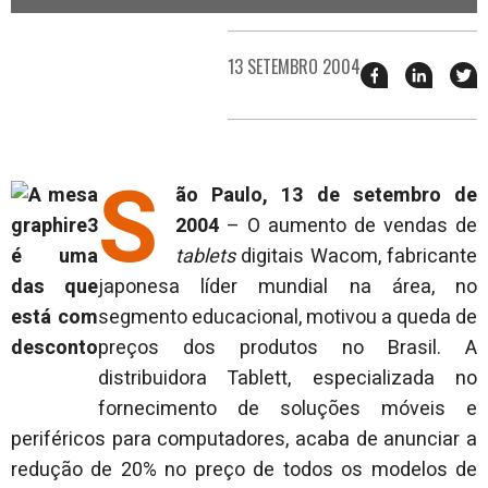
13 SETEMBRO 2004
Compartilhar
Compart
T
esse
esse
e
post
post
n
no
no
j
Facebook
linkedin
S
ão Paulo, 13 de setembro de
2004
– O aumento de vendas de
tablets
digitais Wacom, fabricante
japonesa líder mundial na área, no
segmento educacional, motivou a queda de
preços dos produtos no Brasil. A
distribuidora Tablett, especializada no
fornecimento de soluções móveis e
periféricos para computadores, acaba de anunciar a
redução de 20% no preço de todos os modelos de