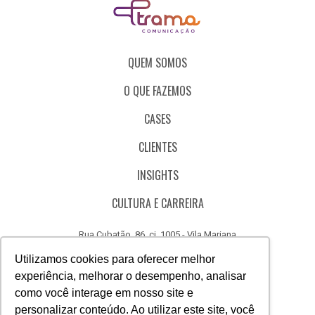
QUEM SOMOS
O QUE FAZEMOS
CASES
CLIENTES
INSIGHTS
CULTURA E CARREIRA
Rua Cubatão, 86, cj. 1005 - Vila Mariana
São Paulo - SP - Brasil - CEP 04013-000
Utilizamos cookies para oferecer melhor
experiência, melhorar o desempenho, analisar
CÓDIGO DE ÉTICA
como você interage em nosso site e
CANAL DE DENÚNCIAS
personalizar conteúdo. Ao utilizar este site, você