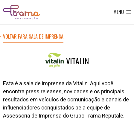
Ir
Ir
Voltar
para
para
para
o
o
MENU
Home
menu
conteúdo
do
do
site
site
VOLTAR PARA SALA DE IMPRENSA
VITALIN
Esta é a sala de imprensa da Vitalin
. Aqui você
encontra
press
releases
, novidades e os
principais
resultados em veículos de comunicação e canais de
influenciadores conquistados pela equipe de
A
ssessoria de
I
mprensa
do Grupo Trama
Reputale
.