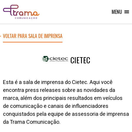
Ir
Ir
Voltar
para
para
para
o
o
MENU
Home
menu
conteúdo
do
do
site
site
VOLTAR PARA SALA DE IMPRENSA
CIETEC
Esta é a sala de imprensa do Cietec. Aqui você
encontra press releases sobre as novidades da
marca, além dos principais resultados em veículos
de comunicação e canais de influenciadores
conquistados pela equipe de assessoria de imprensa
da Trama Comunicação.