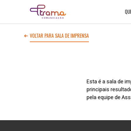
Ir
Ir
Voltar
para
para
para
o
o
QU
Home
menu
conteúdo
do
do
site
site
VOLTAR PARA SALA DE IMPRENSA
Esta é a sala de i
principais resulta
pela equipe de
A
ss