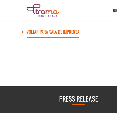
Ir
Ir
Voltar
para
para
para
o
o
QU
Home
menu
conteúdo
do
do
site
site
VOLTAR PARA SALA DE IMPRENSA
PRESS RELEASE