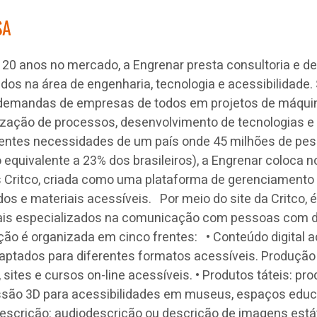
SA
 20 anos no mercado, a Engrenar presta consultoria e d
dos na área de engenharia, tecnologia e acessibilidade.
 demandas de empresas de todos em projetos de máqui
zação de processos, desenvolvimento de tecnologias e
entes necessidades de um país onde 45 milhões de pe
(o equivalente a 23% dos brasileiros), a Engrenar coloca
 Critco, criada como uma plataforma de gerenciamento
s e materiais acessíveis. Por meio do site da Critco, é
nais especializados na comunicação com pessoas com de
ção é organizada em cinco frentes: • Conteúdo digital a
daptados para diferentes formatos acessíveis. Produção 
 sites e cursos on-line acessíveis. • Produtos táteis: pr
ssão 3D para acessibilidades em museus, espaços educ
descrição: audiodescrição ou descrição de imagens está