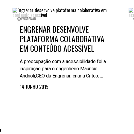
Treinamento
Stake
de
Aculturamento
Eventos
Corpo
Comunicação
Integrada
Relatórios de
ENGRENAR DESENVOLVE
Susten
PLATAFORMA COLABORATIVA
EM CONTEÚDO ACESSÍVEL
A preocupação com a acessibilidade foi a
inspiração para o engenheiro Mauricio
Andrioli,CEO da Engrenar, criar a Critco. ...
14 JUNHO 2015