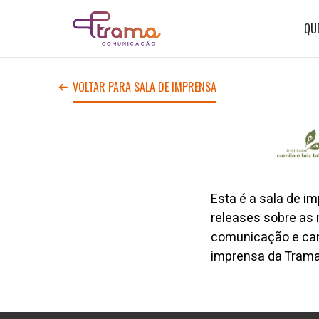
Ir
Ir
Voltar
para
para
para
o
o
QU
Home
menu
conteúdo
do
do
site
site
VOLTAR PARA SALA DE IMPRENSA
Esta é a sala de im
releases sobre as 
comunicação e can
imprensa da Tram