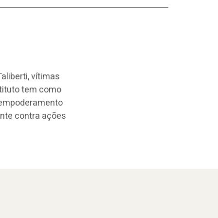
aliberti, vítimas
tituto tem como
o empoderamento
ente contra ações