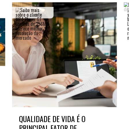
Treinamento
Stake
de
Aculturamento
Eventos
Corpo
Comunicação
Integrada
Relatórios de
Susten
QUALIDADE DE VIDA É O
PRINCIPAL FATOR DE