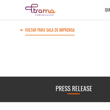
Ir
Ir
Voltar
para
para
para
o
o
QU
Home
menu
conteúdo
do
do
site
site
VOLTAR PARA SALA DE IMPRENSA
PRESS RELEASE