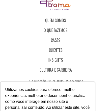
QUEM SOMOS
O QUE FAZEMOS
CASES
CLIENTES
INSIGHTS
CULTURA E CARREIRA
Rua Cubatão, 86, cj. 1005 - Vila Mariana
São Paulo - SP - Brasil - CEP 04013-000
Utilizamos cookies para oferecer melhor
experiência, melhorar o desempenho, analisar
CÓDIGO DE ÉTICA
como você interage em nosso site e
CANAL DE DENÚNCIAS
personalizar conteúdo. Ao utilizar este site, você