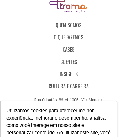
QUEM SOMOS
O QUE FAZEMOS
CASES
CLIENTES
INSIGHTS
CULTURA E CARREIRA
Rua Cubatão, 86, cj. 1005 - Vila Mariana
São Paulo - SP - Brasil - CEP 04013-000
Utilizamos cookies para oferecer melhor
experiência, melhorar o desempenho, analisar
CÓDIGO DE ÉTICA
como você interage em nosso site e
CANAL DE DENÚNCIAS
personalizar conteúdo. Ao utilizar este site, você