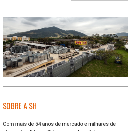
no
no
j
Facebook
linkedin
SOBRE A SH
Com mais de 54 anos de mercado e milhares de