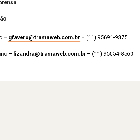
prensa
ção
o –
gfavero@tramaweb.com.br
– (11) 95691-9375
lino –
lizandra@tramaweb.com.br
– (11) 95054-8560