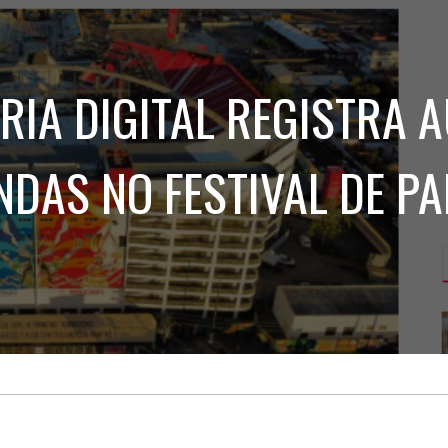
Treinamento
Stake
de
Aculturamento
Eventos
Corpo
Comunicação
Integrada
Relatórios de
ERIA DIGITAL REGISTRA 
Susten
NDAS NO FESTIVAL DE PA