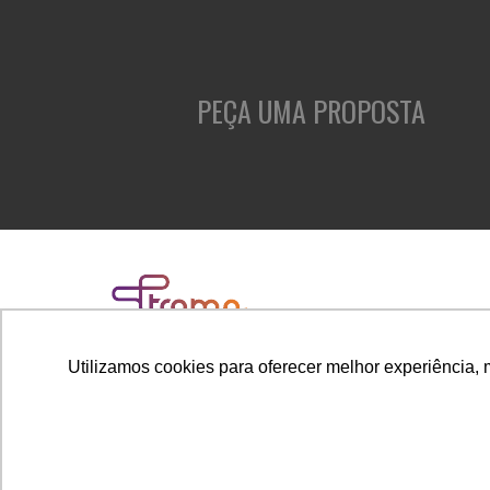
PEÇA UMA PROPOSTA
Utilizamos cookies para oferecer melhor experiência, 
Rua Cubatão, 86, cj. 1005 - Vila Mariana
São Paulo - SP - Brasil - CEP 04013-000
CÓDIGO DE ÉTICA
CANAL DE DENÚNCIAS