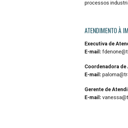
processos industr
ATENDIMENTO À I
Executiva de Ate
E-mail:
fdenone@t
Coordenadora de
E-mail:
paloma@tr
Gerente de Atend
E-mail:
vanessa@t