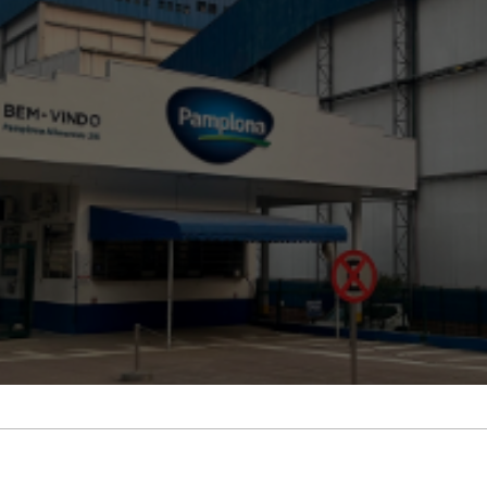
Treinamento
Stake
de
Aculturamento
Eventos
Corpo
Comunicação
Integrada
Relatórios de
Susten