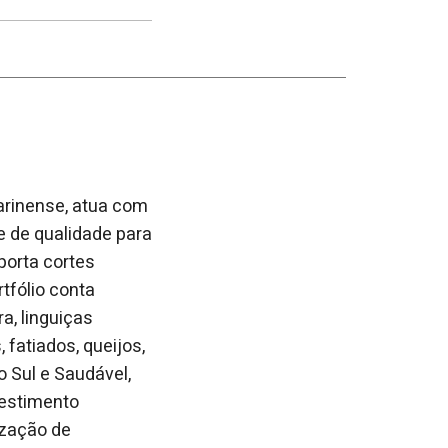
post
post
nova
no
no
janela
Facebook
linkedin
arinense, atua com
e de qualidade para
porta cortes
rtfólio conta
a, linguiças
fatiados, queijos,
 Sul e Saudável,
vestimento
ização de