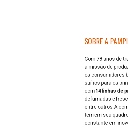
SOBRE A PAMP
Com 78 anos de tra
a missão de produz
os consumidores br
suínos para os prin
com
14 linhas de 
defumadas e fresca
entre outros. A co
tem em seu quadr
constante em inova