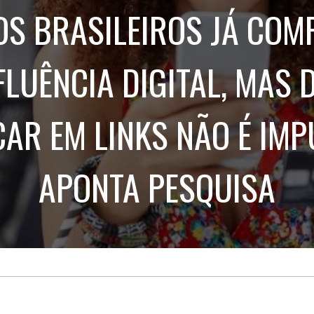
Treinamento
Stake
S BRASILEIROS JÁ CO
de
Aculturamento
Eventos
Corpo
Comunicação
Integrada
Relatórios de
FLUÊNCIA DIGITAL, MAS 
Susten
CAR EM LINKS NÃO É IMP
APONTA PESQUISA