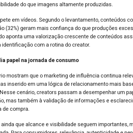
bilidade do que imagens altamente produzidas.
repete em vídeos. Segundo o levantamento, conteúdos c
ão (32%) geram mais confiança do que produções exce
dado aponta uma valorização crescente de conteúdos as
à identificação com a rotina do creator.
lia papel na jornada de consumo
rio mostram que o marketing de influência continua rel
as inserido em uma lógica de relacionamento mais ba
. Nesse cenário, creators passam a desempenhar um pap
ão, mas também à validação de informações e esclarec
a de compra.
 ainda que alcance e visibilidade seguem importantes,
lada. Para consumidores, relevância, autenticidade e pe