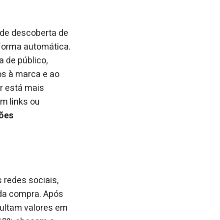
 de descoberta de
 forma automática.
 de público,
os à marca e ao
r está mais
em links ou
ções
redes sociais,
 da compra. Após
sultam valores em