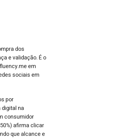
 compra dos
ça e validação. É o
Influency.me em
redes sociais em
os por
digital na
um consumidor
50%) afirma clicar
ando que alcance e