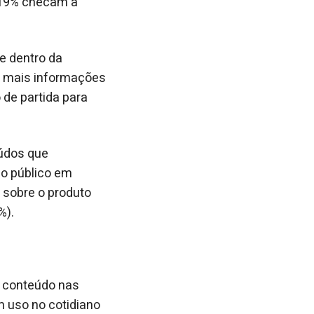
 19% checam a
e dentro da
a mais informações
 de partida para
údos que
 o público em
sobre o produto
%).
 conteúdo nas
m uso no cotidiano