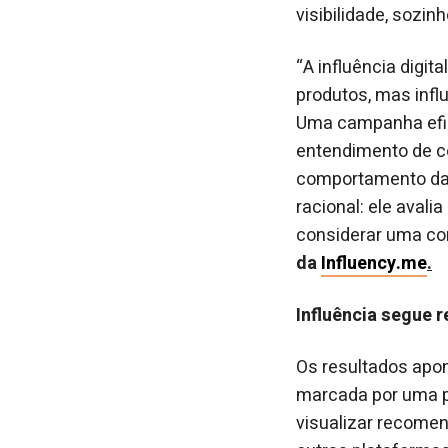
visibilidade, sozi
“A influência digi
produtos, mas inf
Uma campanha efic
entendimento de co
comportamento da 
racional: ele avali
considerar uma co
da
Influency.me
.
Influência segue 
Os resultados ap
marcada por uma po
visualizar recomen