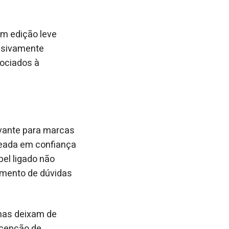
om edição leve
ssivamente
sociados à
evante para marcas
seada em confiança
el ligado não
imento de dúvidas
 mas deixam de
rcepção de