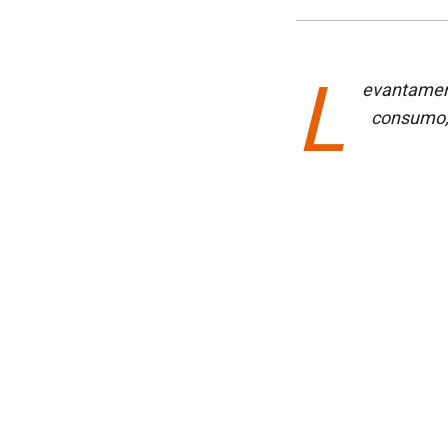
L
evantament
consumo, 