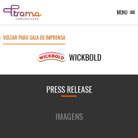
Ir
Ir
Voltar
para
para
para
o
o
MENU
Home
menu
conteúdo
do
do
site
site
VOLTAR PARA SALA DE IMPRENSA
WICKBOLD
PRESS RELEASE
IMAGENS