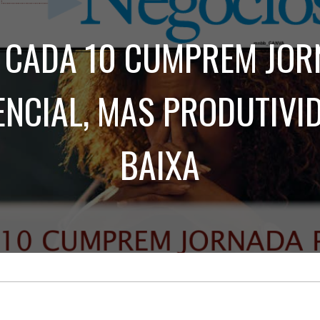
Treinamento
Stake
de
Aculturamento
Eventos
 CADA 10 CUMPREM JO
Corpo
Comunicação
Integrada
Relatórios de
Susten
ENCIAL, MAS PRODUTIVID
BAIXA