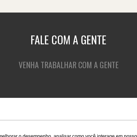
FALE COM A GENTE
VENHA TRABALHAR COM A GENTE
QUEM SOMOS
O QUE FAZEMOS
C
melhorar o desempenho, analisar como você interage em nosso sit