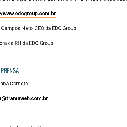
://www.edcgroup.com.br
e Campos Neto, CEO da EDC Group
etora de RH da EDC Group
MPRENSA
iana Corneta
a@tramaweb.com.br