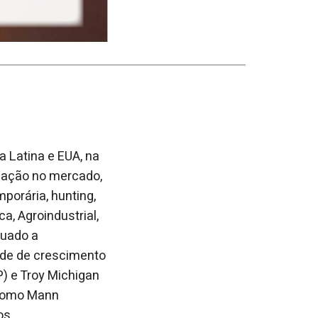
 Latina e EUA, na
tuação no mercado,
porária, hunting,
a, Agroindustrial,
quado a
ade de crescimento
P) e Troy Michigan
 como Mann
os.