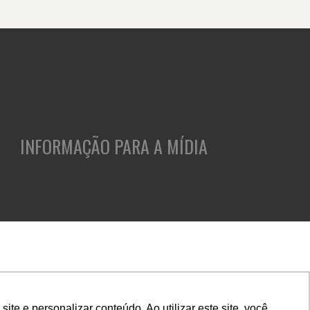
INFORMAÇÃO PARA A MÍDIA
ASES
CLIENTES
INSIGHTS
CULTURA E CARREIRA
e e personalizar conteúdo. Ao utilizar este site, você