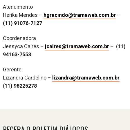
Atendimento
Herika Mendes –
hgracindo@tramaweb.com.br
–
(11) 91076-7127
Coordenadora
Jessyca Caires –
jcaires@tramaweb.com.br
– (
11)
94163-7553
Gerente
Lizandra Cardelino –
lizandra@tramaweb.com.br
(
11) 98225278
RECEBA O BOLETIM DIÁLOGOS