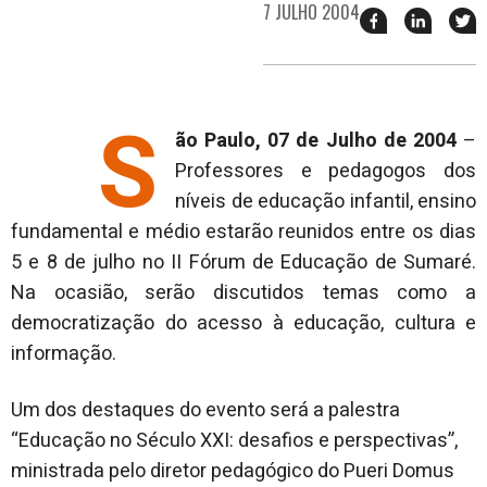
7 JULHO 2004
Compartilhar
Compart
T
esse
esse
e
post
post
n
no
no
j
Facebook
linkedin
S
ão Paulo, 07 de Julho de 2004
–
Professores e pedagogos dos
níveis de educação infantil, ensino
fundamental e médio estarão reunidos entre os dias
5 e 8 de julho no II Fórum de Educação de Sumaré.
Na ocasião, serão discutidos temas como a
democratização do acesso à educação, cultura e
informação.
Um dos destaques do evento será a palestra
“Educação no Século XXI: desafios e perspectivas”,
ministrada pelo diretor pedagógico do Pueri Domus