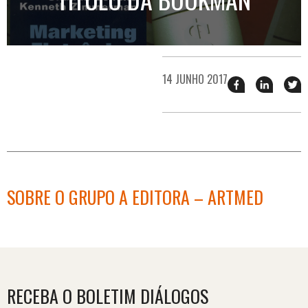
14 JUNHO 2017
Compartilhar
Compart
T
esse
esse
e
post
post
n
no
no
j
Facebook
linkedin
SOBRE O GRUPO A EDITORA – ARTMED
RECEBA O BOLETIM DIÁLOGOS