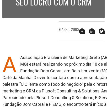
SEU LUCRO COM O CRM
9 ABRIL 2003
Compartilhar
Compart
T
esse
esse
e
post
post
n
no
no
j
Facebook
linkedin
A
Associação Brasileira de Marketing Direto (
MG) estará realizando no próximo dia 10 de ab
Fundação Dom Cabral, em Belo Horizonte (MG
Café da Manhã. O evento contará com a apresentação
palestra “O Cliente como foco do negócio” pela diretor
marketing e CRM da Plusoft Consulting & Solutions, A
Patrocinado pela Plusoft Consulting & Solutions, E-Serv
Fundação Dom Cabral e FIEMG, o encontro terá início à