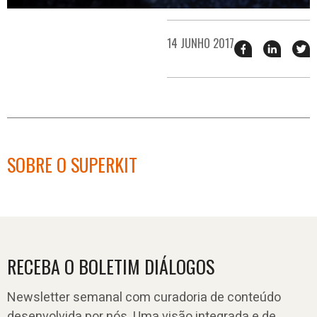
14 JUNHO 2017
Compartilhar
Compart
T
esse
esse
e
post
post
n
no
no
j
Facebook
linkedin
SOBRE O SUPERKIT
RECEBA O BOLETIM DIÁLOGOS
Newsletter semanal com curadoria de conteúdo
desenvolvida por nós. Uma visão integrada e de