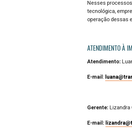
Nesses processos,
tecnológica, empres
operação dessas 
ATENDIMENTO À I
Atendimento:
Lua
E-mail
:
luana@tra
Gerente:
Lizandra 
E-mail:
lizandra@