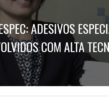
Treinamento
Stake
de
Aculturamento
Eventos
Corpo
Comunicação
Integrada
Relatórios de
ESPEC: ADESIVOS ESPECI
Susten
OLVIDOS COM ALTA TEC