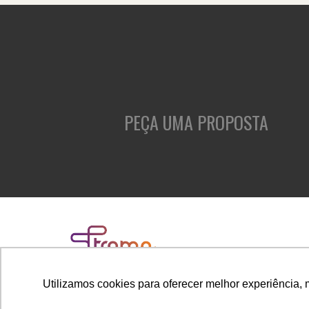
PEÇA UMA PROPOSTA
Utilizamos cookies para oferecer melhor experiência, 
Rua Cubatão, 86, cj. 1005 - Vila Mariana
São Paulo - SP - Brasil - CEP 04013-000