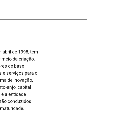
post
post
nova
no
no
janela
Facebook
linkedin
 abril de 1998, tem
 meio da criação,
ores de base
 e serviços para o
ema de inovação,
o-anjo, capital
 é a entidade
 são conduzidos
 maturidade.