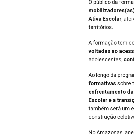
O público da form
mobilizadores(as
Ativa Escolar
, ato
territórios.
A formação tem co
voltadas ao acess
adolescentes,
cont
Ao longo da progr
formativas
sobre 
enfrentamento da 
Escolar e a trans
também será um esp
construção coleti
No Amazonas, apes