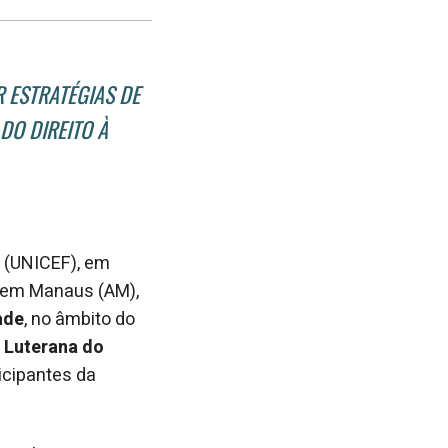
post
post
nova
no
no
janela
Facebook
linkedin
 ESTRATÉGIAS DE
DO DIREITO À
 (UNICEF), em
, em Manaus (AM),
ade
, no âmbito do
 Luterana do
icipantes da