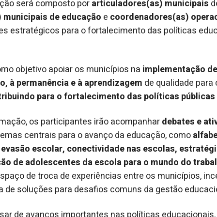
ação será composto por
articuladores(as) municipais
d
) municipais de educação
e
coordenadores(as) operac
res estratégicos para o fortalecimento das políticas edu
mo objetivo apoiar os municípios na
implementação de
o, à permanência e à aprendizagem
de qualidade para 
ribuindo para o fortalecimento das políticas públicas
amação, os participantes irão acompanhar
debates e ati
temas centrais para o avanço da educação, como
alfab
evasão escolar, conectividade nas escolas, estratégi
ição de adolescentes da escola para o mundo do traba
aço de troca de experiências entre os municípios, inc
va de soluções para desafios comuns da gestão educaci
ar de avanços importantes nas políticas educacionais,