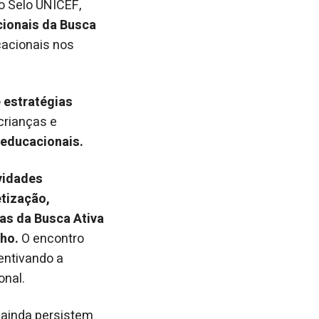
o Selo UNICEF,
ionais da Busca
cacionais nos
 estratégias
crianças e
 educacionais.
vidades
etização,
as da Busca Ativa
lho.
O encontro
entivando a
onal.
 ainda persistem