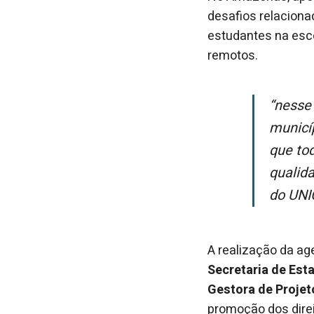
desafios relacion
estudantes na esco
remotos.
“Nesse contexto, encontros formativos como o do Selo UNICEF ajudam os
municíp
que to
qualid
do UNI
A realização da a
Secretaria de Est
Gestora de Projet
promoção dos direi