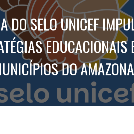
Treinamento
Stake
de
Aculturamento
Eventos
A DO SELO UNICEF IMPU
Corpo
Comunicação
Integrada
Relatórios de
Susten
ATÉGIAS EDUCACIONAIS 
UNICÍPIOS DO AMAZON