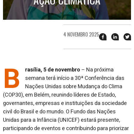
4 NOVEMBRO 2025
Compartilhar
Compart
T
esse
esse
e
post
post
n
no
no
j
Facebook
linkedin
B
rasília, 5 de novembro
– Na próxima
semana terá início a 30ª Conferência das
Nações Unidas sobre Mudança do Clima
(COP30), em Belém, reunindo líderes de Estado,
governantes, empresas e instituições da sociedade
civil do Brasil e do mundo. O Fundo das Nações
Unidas para a Infância (UNICEF) estará presente,
participando de eventos e contribuindo para priorizar