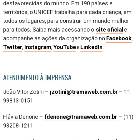
desfavorecidas do mundo. Em 190 países e
territórios, o UNICEF trabalha para cada criança, em
todos os lugares, para construir um mundo melhor
para todos. Saiba mais acessando o
site oficial
e
acompanhe as ações da organização no
Facebook
,
Twitter
,
Instagram
,
YouTube
e
LinkedIn
.
ATENDIMENTO À IMPRENSA
João Vitor Zotini –
jzotini@tramaweb.com.br
– 11
99813-0151
Flávia Denone –
fdenone@tramaweb.com.br
– (11)
93208-1211