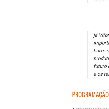
Já Vitor Hugo Neia, diretor-geral da Fundação Grupo Volkswagen, reforça a
import
baixo c
produti
futuro
e os te
PROGRAMAÇÃO 