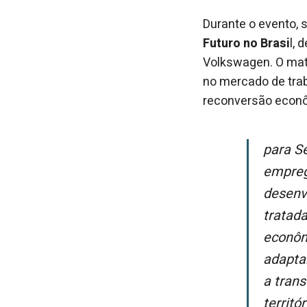
Durante o evento, 
Futuro no Brasi
l,
Volkswagen. O mat
no mercado de trab
reconversão econô
Para Sérgio Andrade, diretor-executivo da Agenda Pública, discutir os
empreg
desenvo
tratad
econômi
adapta
a tran
territ