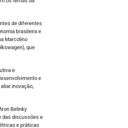
am os temas da
antes de diferentes
nomia brasileira e
na Marcolino
olkswagen), que
utiva e
 desenvolvimento e
aliar inovação,
Aron Belinky
e das discussões e
tricas e práticas