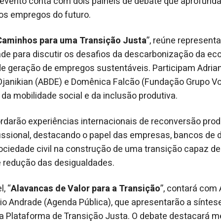
evento conta com dois painéis de debate que aprofund
dos empregos do futuro.
Caminhos para uma Transição Justa
”, reúne represent
de para discutir os desafios da descarbonização da eco
de geração de empregos sustentáveis. Participam Adria
 Djanikian (ABDE) e Domênica Falcão (Fundação Grupo V
 da mobilidade social e da inclusão produtiva.
darão experiências internacionais de reconversão prod
fissional, destacando o papel das empresas, bancos de
ciedade civil na construção de uma transição capaz de 
e redução das desigualdades.
, “
Alavancas de Valor para a Transição
”, contará com 
o Andrade (Agenda Pública), que apresentarão a síntes
da Plataforma de Transição Justa. O debate destacará mé