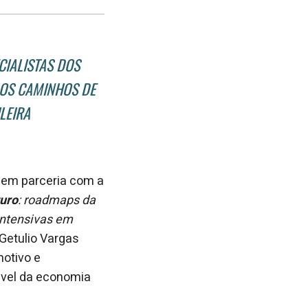
post
post
nova
no
no
janela
Facebook
linkedin
CIALISTAS
DOS
 OS CAMINHOS DE
LEIRA
 em parceria com a
uro
: roadmaps da
intensivas em
Getulio Vargas
motivo e
tável da economia