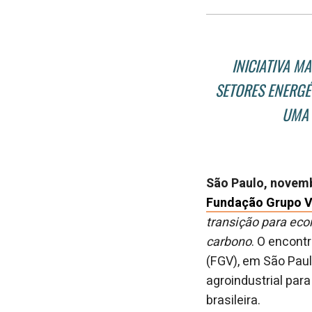
INICIATIVA M
SETORES ENERGÉ
UMA 
São Paulo, novem
Fundação Grupo 
transição para eco
carbono
. O encont
(FGV), em São Paul
agroindustrial par
brasileira.