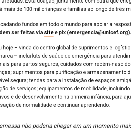
as afetadas. Esta doação, juntamente com outra que c
rá mais de 100 mil crianças e famílias ao longo de três 
ecadando fundos em todo o mundo para apoiar a respos
em ser feitas via
site
e pix (emergencia@unicef.org)
 hoje – vinda do centro global de suprimentos e logíst
arca – inclui kits de saúde de emergência para atend
riais para partos seguros, cuidados com recém-nascido
nças; suprimentos para purificação e armazenamento de
tável segura; tendas para a instalação de espaços amig
ção de serviços; equipamentos de mobilidade, incluindo
tivos e de desenvolvimento na primeira infância, para aj
sação de normalidade e continuar aprendendo.