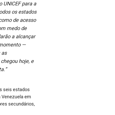
do UNICEF para a
todos os estados
 como de acesso
 com medo de
arão a alcançar
e momento —
 as
 chegou hoje, e
a.”
s seis estados
 a Venezuela em
res secundários,