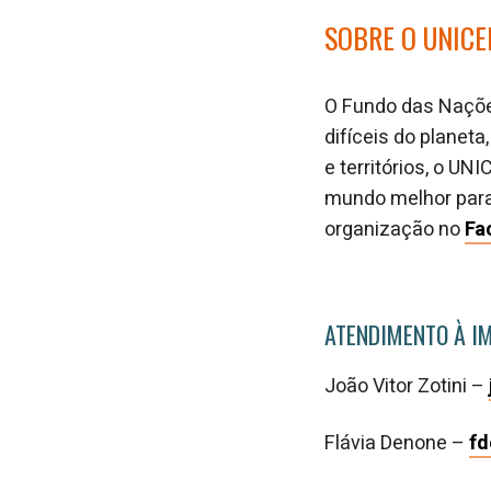
SOBRE O UNICE
O Fundo das Naçõe
difíceis do planet
e territórios, o UN
mundo melhor para
organização no
Fa
ATENDIMENTO À I
João Vitor Zotini –
Flávia Denone –
f