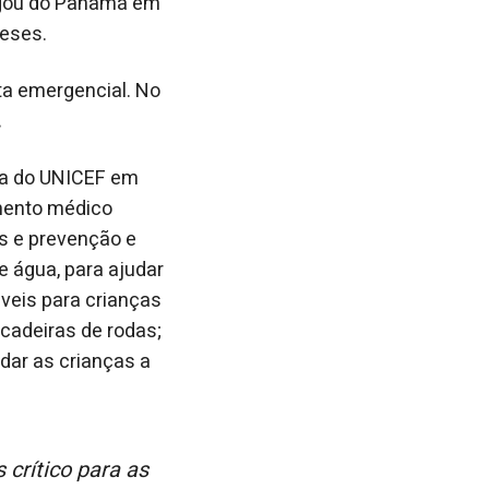
hegou do Panamá em
meses.
ta emergencial. No
.
ica do UNICEF em
imento médico
s e prevenção e
 água, para ajudar
áveis para crianças
 cadeiras de rodas;
udar as crianças a