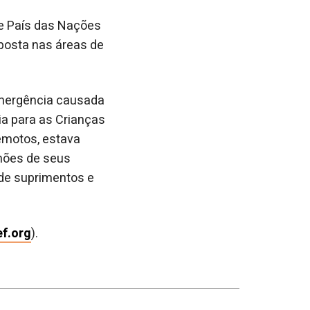
de País das Nações
sposta nas áreas de
emergência causada
a para as Crianças
remotos, estava
hões de seus
 de suprimentos e
f.org
).