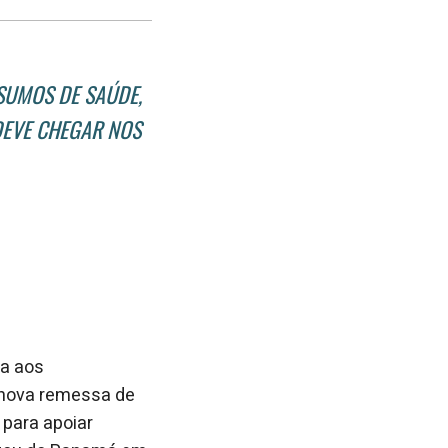
post
post
nova
no
no
janela
Facebook
linkedin
SUMOS DE SAÚDE,
DEVE CHEGAR NOS
a aos
 nova remessa de
 para apoiar