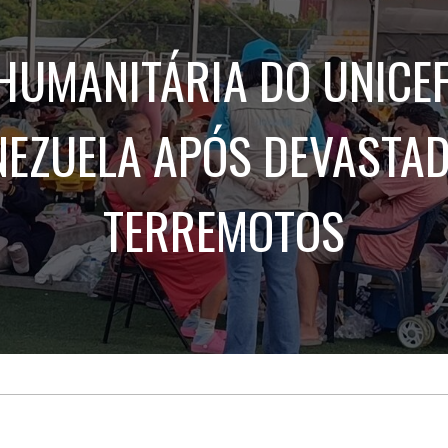
Treinamento
Stake
de
Aculturamento
Eventos
HUMANITÁRIA DO UNICE
Corpo
Comunicação
Integrada
Relatórios de
Susten
NEZUELA APÓS DEVASTA
TERREMOTOS