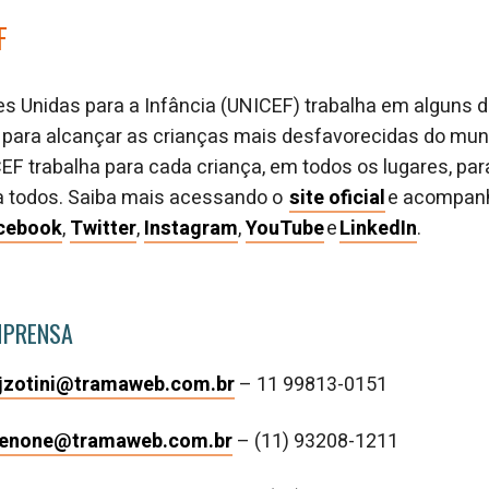
F
s Unidas para a Infância (UNICEF) trabalha em alguns 
a, para alcançar as crianças mais desfavorecidas do mu
ICEF trabalha para cada criança, em todos os lugares, pa
 todos. Saiba mais acessando o
site oficial
e acompanh
cebook
,
Twitter
,
Instagram
,
YouTube
e
LinkedIn
.
MPRENSA
jzotini@tramaweb.com.br
– 11 99813-0151
denone@tramaweb.com.br
– (11) 93208-1211