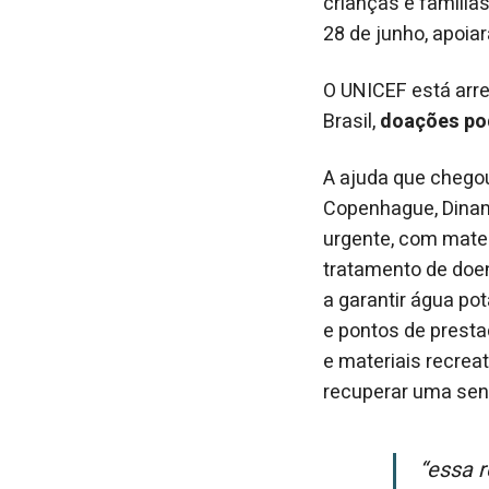
crianças e famíli
28 de junho, apoia
O UNICEF está arr
Brasil,
doações pod
A ajuda que chegou
Copenhague, Dinam
urgente, com mate
tratamento de doe
a garantir água po
e pontos de presta
e materiais recrea
recuperar uma sen
“Essa remessa não poderia chegar em um momento mais crítico para as