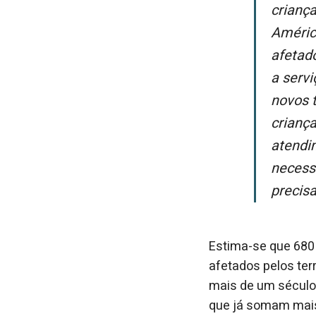
criança
Améric
afetad
a serv
novos 
crianç
atendi
necess
precis
Estima-se que 680 
afetados pelos ter
mais de um século
que já somam mais 