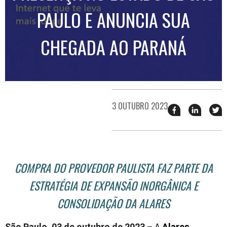
PAULO E ANUNCIA SUA
CHEGADA AO PARANÁ
3 OUTUBRO 2023
Compartilhar
Compart
T
esse
esse
e
post
post
n
no
no
j
Facebook
linkedin
COMPRA DO PROVEDOR PAULISTA FAZ PARTE DA
ESTRATÉGIA DE EXPANSÃO INORGÂNICA E
CONSOLIDAÇÃO DA ALARES