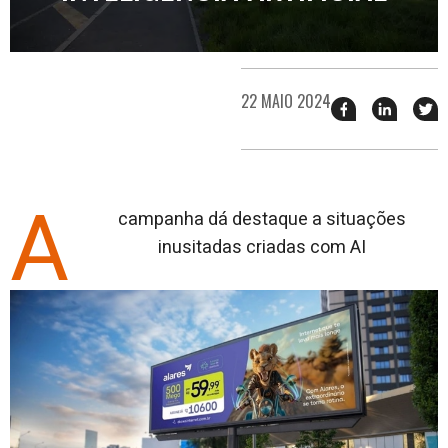
22 MAIO 2024
Compartilhar
Compart
T
esse
esse
e
post
post
n
no
no
j
Facebook
linkedin
A
campanha dá destaque a situações
inusitadas criadas com AI