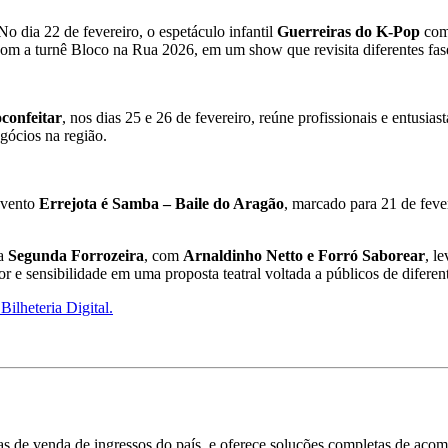
No dia 22 de fevereiro, o espetáculo infantil
Guerreiras do K-Pop
comb
om a turnê Bloco na Rua 2026, em um show que revisita diferentes fases 
confeitar
, nos dias 25 e 26 de fevereiro, reúne profissionais e entusi
gócios na região.
evento
Errejota é Samba – Baile do Aragão
, marcado para 21 de feve
 a
Segunda Forrozeira
, com
Arnaldinho Netto e Forró Saborear
, l
r e sensibilidade em uma proposta teatral voltada a públicos de diferen
 Bilheteria Digital.
mas de venda de ingressos do país, e oferece soluções completas de aco