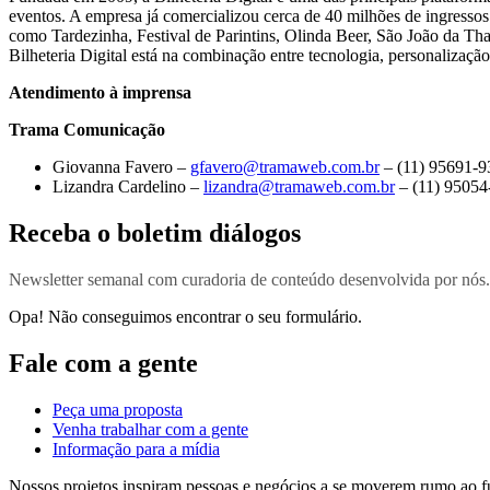
eventos. A empresa já comercializou cerca de 40 milhões de ingressos 
como Tardezinha, Festival de Parintins, Olinda Beer, São João da Tha
Bilheteria Digital está na combinação entre tecnologia, personalização
Atendimento à imprensa
Trama Comunicação
Giovanna Favero –
gfavero@tramaweb.com.br
– (11) 95691-9
Lizandra Cardelino –
lizandra@tramaweb.com.br
– (11) 95054
Receba o boletim diálogos
Newsletter semanal com curadoria de conteúdo desenvolvida por nós.
Opa! Não conseguimos encontrar o seu formulário.
Fale com a gente
Peça uma proposta
Venha trabalhar com a gente
Informação para a mídia
Nossos projetos inspiram pessoas e negócios a se moverem rumo ao f