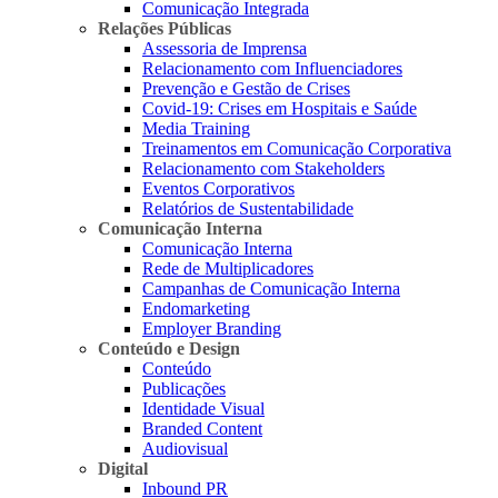
Comunicação Integrada
Relações Públicas
Assessoria de Imprensa
Relacionamento com Influenciadores
Prevenção e Gestão de Crises
Covid-19: Crises em Hospitais e Saúde
Media Training
Treinamentos em Comunicação Corporativa
Relacionamento com Stakeholders
Eventos Corporativos
Relatórios de Sustentabilidade
Comunicação Interna
Comunicação Interna
Rede de Multiplicadores
Campanhas de Comunicação Interna
Endomarketing
Employer Branding
Conteúdo e Design
Conteúdo
Publicações
Identidade Visual
Branded Content
Audiovisual
Digital
Inbound PR