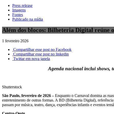
Press release
Imagens
Fontes
Publicado na mídia
Além dos blocos: Bilheteria Digital reúne 
1 fevereiro 2026
Compartilhar esse post no Facebook
Compartilhar esse post no linkedin
Twittar em nova janela
Agenda nacional inclui shows, te
Shutterstock
São Paulo, fevereiro de 2026 –
Enquanto o Carnaval domina as ruas d
entretenimento de outras formas. A BD (Bilheteria Digital), referênci
passam por música, teatro, dança, experiências infantis e eventos temá
Centro-Oeste