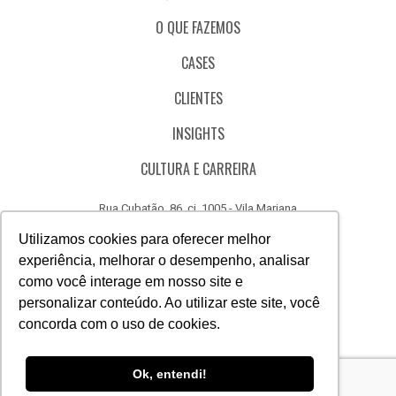
O QUE FAZEMOS
CASES
CLIENTES
INSIGHTS
CULTURA E CARREIRA
Rua Cubatão, 86, cj. 1005 - Vila Mariana
São Paulo - SP - Brasil - CEP 04013-000
Utilizamos cookies para oferecer melhor
experiência, melhorar o desempenho, analisar
CÓDIGO DE ÉTICA
como você interage em nosso site e
CANAL DE DENÚNCIAS
personalizar conteúdo. Ao utilizar este site, você
concorda com o uso de cookies.
(11) 3388.3040
Acesse
Acesse
Acesse
Acesse
Acesse
Acesse
Ok, entendi!
nosso
nosso
nosso
nosso
nosso
nosso