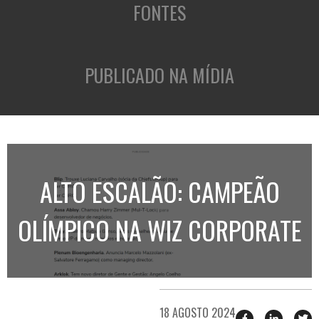
FONTES
PUBLICADO NA MÍDIA
ALTO ESCALÃO: CAMPEÃO
OLÍMPICO NA WIZ CORPORATE
18 AGOSTO 2024
Compartilhar
Compart
T