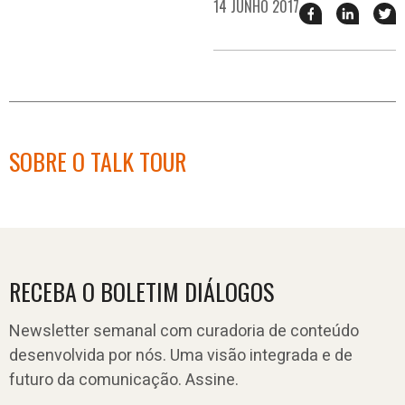
14 JUNHO 2017
Compartilhar
Compart
T
esse
esse
e
post
post
n
no
no
j
Facebook
linkedin
SOBRE O TALK TOUR
RECEBA O BOLETIM DIÁLOGOS
Newsletter semanal com curadoria de conteúdo
desenvolvida por nós. Uma visão integrada e de
futuro da comunicação. Assine.