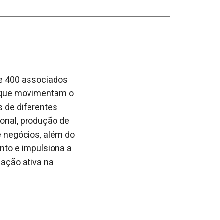
se 400 associados
— que movimentam o
s de diferentes
ional, produção de
e negócios, além do
nto e impulsiona a
pação ativa na