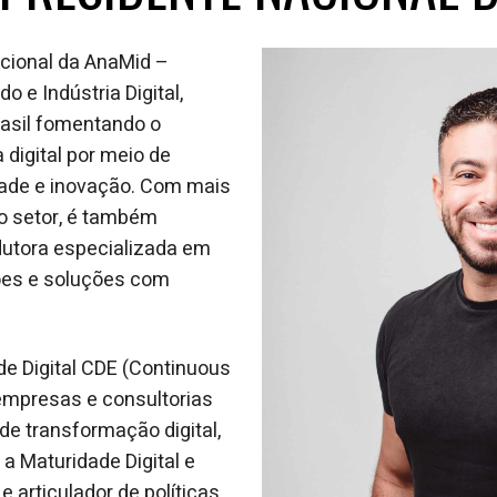
Treinamento
Stake
de
Aculturamento
Eventos
Corpo
cional da AnaMid –
Comunicação
Integrada
Relatórios de
 e Indústria Digital,
Susten
rasil fomentando o
digital por meio de
dade e inovação. Com mais
o setor, é também
dutora especializada em
ões e soluções com
de Digital CDE (Continuous
r empresas e consultorias
de transformação digital,
 a Maturidade Digital e
 articulador de políticas