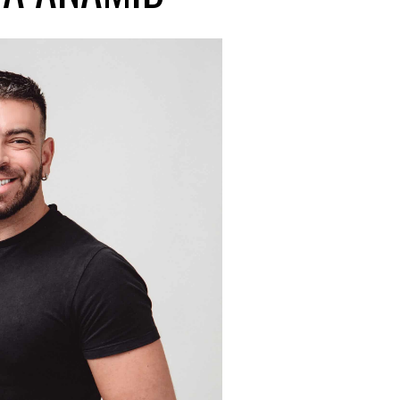
holders
rativos
tabilidade