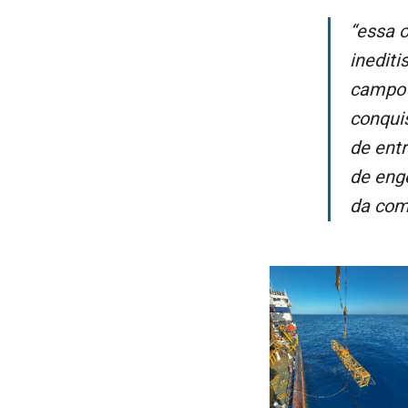
“Essa operação representa um marco para a Seagems não apenas pelo
inedit
campo 
conqui
de entr
de eng
da com