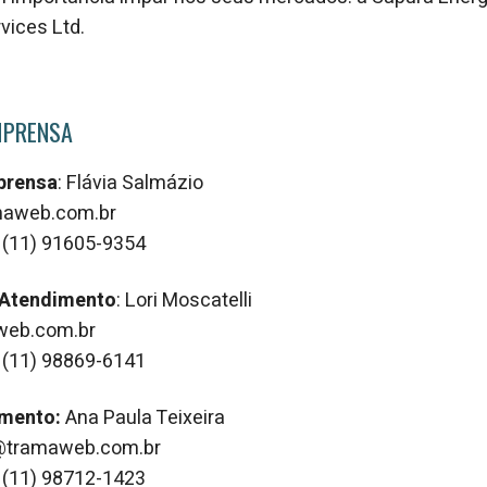
vices Ltd.
MPRENSA
prensa
: Flávia Salmázio
amaweb.com.br
 (11) 91605-9354
 Atendimento
: Lori Moscatelli
aweb.com.br
 (11) 98869-6141
imento:
Ana Paula Teixeira
a@tramaweb.com.br
 (11) 98712-1423