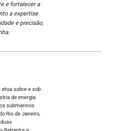
nto a expertise
dade e precisão,
nha.
 atua sobre e sob
tria de energia.
los submarinos
 Rio de Janeiro,
 duas
y Behard e a