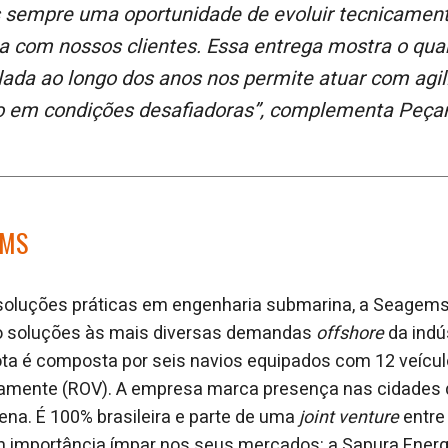
ia com nossos clientes. Essa entrega mostra o qua
ada ao longo dos anos nos permite atuar com agili
em condições desafiadoras”, complementa Peça
EMS
soluções práticas em engenharia submarina, a Seagems
o soluções às mais diversas demandas
offshore
da indús
ota é composta por seis navios equipados com 12 veícu
amente (ROV). A empresa marca presença nas cidades do
iena. É 100% brasileira e parte de uma
joint venture
entre
m importância ímpar nos seus mercados: a Sapura Energ