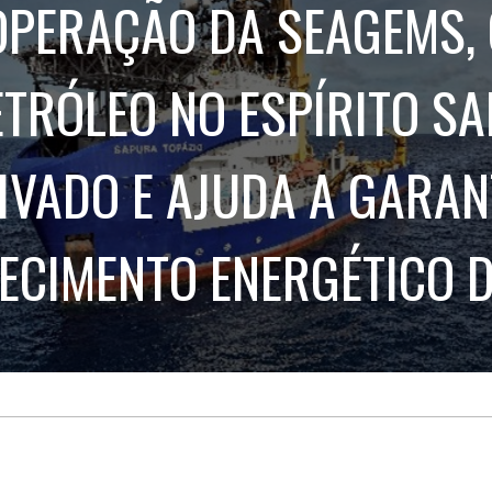
OPERAÇÃO DA SEAGEMS,
Treinamento
Stake
de
Aculturamento
Eventos
Corpo
Comunicação
Integrada
ETRÓLEO NO ESPÍRITO SA
Relatórios de
Susten
IVADO E AJUDA A GARAN
ECIMENTO ENERGÉTICO D