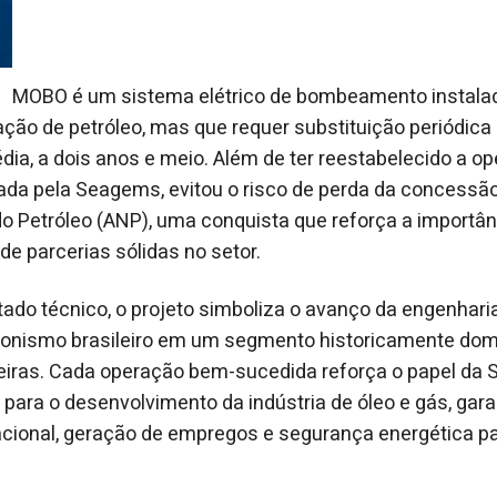
MOBO é um sistema elétrico de bombeamento instala
vação de petróleo, mas que requer substituição periódica
édia, a dois anos e meio. Além de ter reestabelecido a op
zada pela Seagems, evitou o risco de perda da concessã
o Petróleo (ANP), uma conquista que reforça a importâ
 de parcerias sólidas no setor.
tado técnico, o projeto simboliza o avanço da engenhar
agonismo brasileiro em um segmento historicamente dom
iras. Cada operação bem-sucedida reforça o papel d
 para o desenvolvimento da indústria de óleo e gás, gar
cional, geração de empregos e segurança energética par