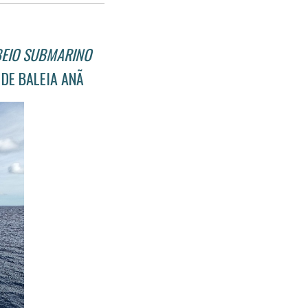
no
no
janela
Facebook
linkedin
BEIO SUBMARINO
DE BALEIA ANÃ