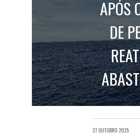
APÓS 
DE P
REAT
ABAST
27 OUTUBRO 2025