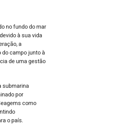
do no fundo do mar
 devido à sua vida
eração, a
o do campo junto à
ncia de uma gestão
ia submarina
inado por
a Seagems como
antindo
a o país.