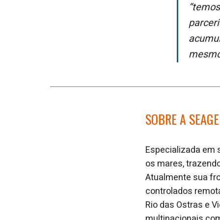
“Temos sempre uma oportunidade de evoluir tecnicamente e fortalecer a
parcer
acumul
mesmo 
SOBRE A SEAG
Especializada em 
os mares, trazend
Atualmente sua fr
controlados remot
Rio das Ostras e V
multinacionais co