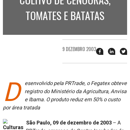
TOMATES E BATATAS
9 DEZEMBRO 2003
Compartilhar
Compart
T
esse
esse
e
post
post
n
no
no
j
Facebook
linkedin
D
esenvolvido pela PRTrade, o Fegatex obteve
registro do Ministério da Agricultura, Anvisa
e Ibama. O produto reduz em 50% o custo
por área tratada
São Paulo, 09 de dezembro de 2003
– A