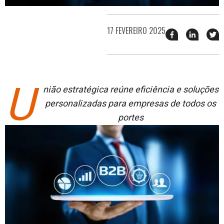
17 FEVEREIRO 2025
Compartilhar
Compart
T
esse
esse
e
post
post
n
no
no
j
Facebook
linkedin
U
nião estratégica reúne eficiência e soluções
personalizadas para empresas de todos os
portes