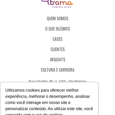
QUEM SOMOS
O QUE FAZEMOS
CASES
CLIENTES
INSIGHTS
CULTURA E CARREIRA
Rua Cubatão, 86, cj. 1005 - Vila Mariana
São Paulo - SP - Brasil - CEP 04013-000
Utilizamos cookies para oferecer melhor
experiência, melhorar o desempenho, analisar
CÓDIGO DE ÉTICA
como você interage em nosso site e
CANAL DE DENÚNCIAS
personalizar conteúdo. Ao utilizar este site, você
concorda com o uso de cookies.