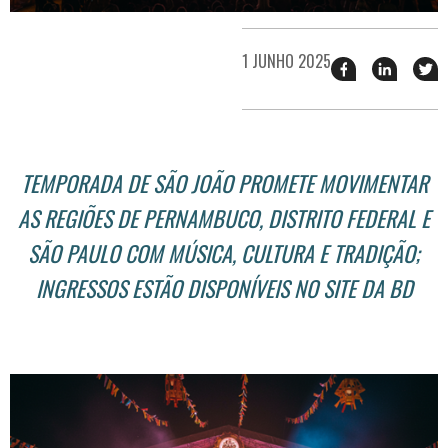
1 JUNHO 2025
Compartilhar
Compart
T
esse
esse
e
post
post
n
no
no
j
Facebook
linkedin
TEMPORADA DE SÃO JOÃO PROMETE MOVIMENTAR
AS REGIÕES DE PERNAMBUCO, DISTRITO FEDERAL E
SÃO PAULO COM MÚSICA, CULTURA E TRADIÇÃO;
INGRESSOS ESTÃO DISPONÍVEIS NO SITE DA BD