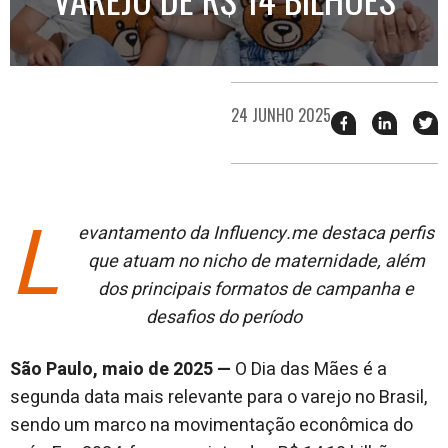
24 JUNHO 2025
Compartilhar
Compart
T
esse
esse
e
post
post
n
no
no
j
Facebook
linkedin
L
evantamento da Influency.me destaca perfis
que atuam no nicho de maternidade, além
dos principais formatos de campanha e
desafios do período
São Paulo, maio de 2025 —
O Dia das Mães é a
segunda data mais relevante para o varejo no Brasil,
sendo um marco na movimentação econômica do