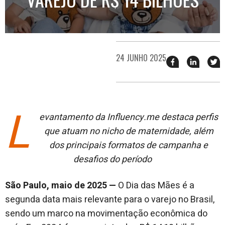
24 JUNHO 2025
Compartilhar
Compart
T
esse
esse
e
post
post
n
no
no
j
Facebook
linkedin
L
evantamento da Influency.me destaca perfis
que atuam no nicho de maternidade, além
dos principais formatos de campanha e
desafios do período
São Paulo, maio de 2025 —
O Dia das Mães é a
segunda data mais relevante para o varejo no Brasil,
sendo um marco na movimentação econômica do