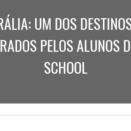
Treinamento
Stake
de
Aculturamento
Eventos
ÁLIA: UM DOS DESTINO
Corpo
Comunicação
Integrada
Relatórios de
Susten
RADOS PELOS ALUNOS D
SCHOOL