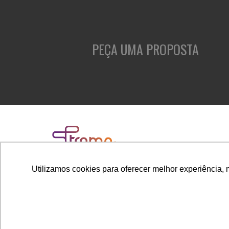
PEÇA UMA PROPOSTA
Utilizamos cookies para oferecer melhor experiência, 
Rua Cubatão, 86, cj. 1005 - Vila Mariana
São Paulo - SP - Brasil - CEP 04013-000
CÓDIGO DE ÉTICA
CANAL DE DENÚNCIAS