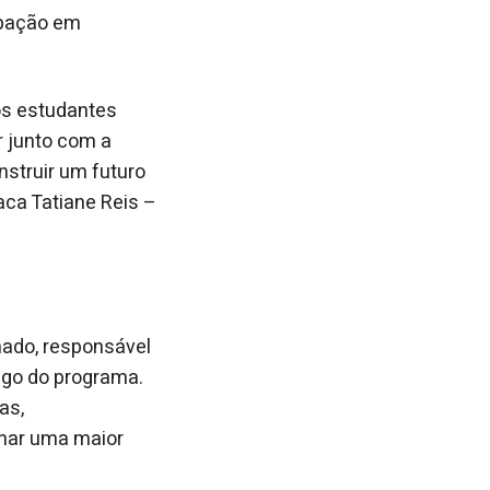
cipação em
os estudantes
 junto com a
nstruir um futuro
taca Tatiane Reis –
nado, responsável
ongo do programa.
as,
onar uma maior