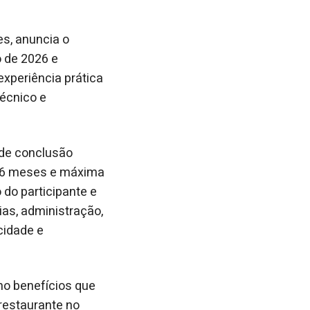
es, anuncia o
o de 2026 e
experiência prática
écnico e
.
 de conclusão
e 6 meses e máxima
do participante e
as, administração,
cidade e
omo benefícios que
restaurante no