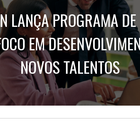
Treinamento
Stake
de
Aculturamento
UN LANÇA PROGRAMA DE 
Eventos
Corpo
Comunicação
Integrada
Relatórios de
Susten
FOCO EM DESENVOLVIMEN
NOVOS TALENTOS