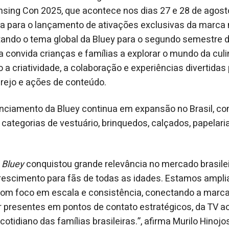
ensing Con 2025, que acontece nos dias 27 e 28 de agost
a para o lançamento de ativações exclusivas da marca
ntando o tema global da Bluey para o segundo semestre 
ta convida crianças e famílias a explorar o mundo da cul
o a criatividade, a colaboração e experiências divertidas
rejo e ações de conteúdo.
enciamento da Bluey continua em expansão no Brasil, c
 categorias de vestuário, brinquedos, calçados, papelari
,
Bluey
conquistou grande relevância no mercado brasileir
crescimento para fãs de todas as idades. Estamos ampl
com foco em escala e consistência, conectando a marca
 presentes em pontos de contato estratégicos, da TV ao
otidiano das famílias brasileiras.”, afirma Murilo Hinoj