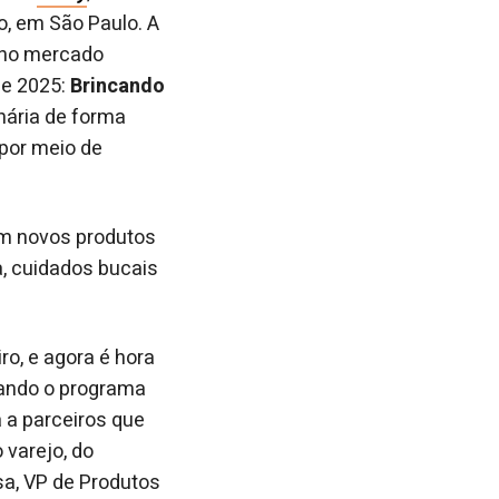
o, em São Paulo. A
 no mercado
de 2025:
Brincando
inária de forma
 por meio de
om novos produtos
a, cuidados bucais
o, e agora é hora
iando o programa
 a parceiros que
 varejo, do
osa, VP de Produtos