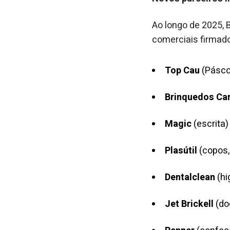
Ao longo de 2025,
comerciais firmado
Top Cau
(Pásco
Brinquedos Ca
Magic
(escrita)
Plasútil
(copos,
Dentalclean
(hi
Jet Brickell
(do