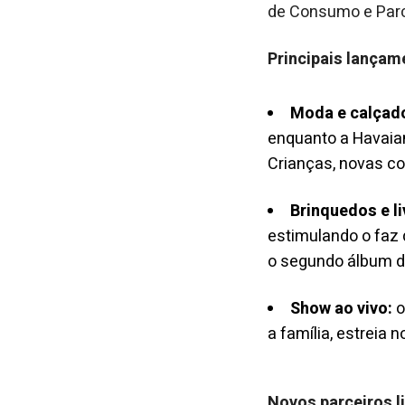
de Consumo e Parc
Principais lançam
Moda e calçad
enquanto a Havaian
Crianças, novas co
Brinquedos e li
estimulando o faz d
o segundo álbum d
Show ao vivo:
o
a família, estreia 
Novos parceiros 