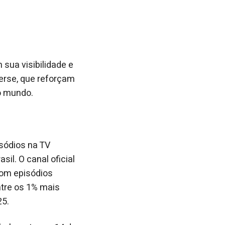
sua visibilidade e
erse, que reforçam
do mundo.
isódios na TV
il. O canal oficial
com episódios
ntre os 1% mais
25.