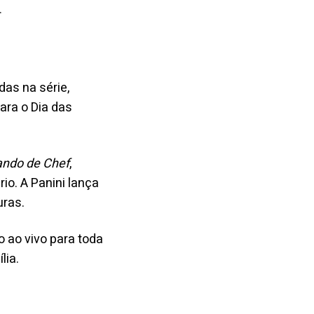
.
das na série,
ara o Dia das
ando de Chef
,
io. A Panini lança
uras.
o ao vivo para toda
lia.