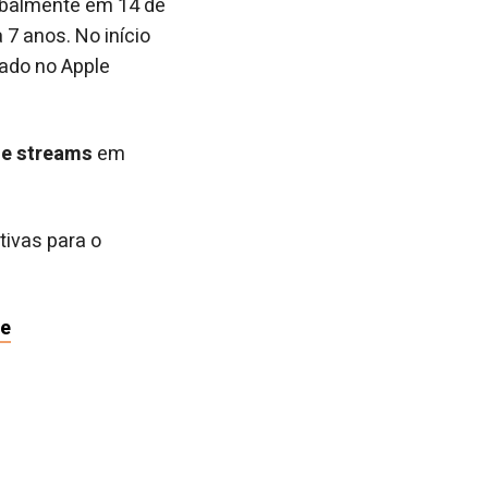
obalmente em 14 de
 7 anos. No início
tado no Apple
de streams
em
tivas para o
e