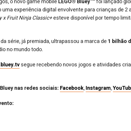
ogos, o novo game mobile
LEGO® Bluey™
foi lançado gl
 uma experiência digital envolvente para crianças de 2 a
y x Fruit Ninja Classic+
esteve disponível por tempo limi
 da série, já premiada, ultrapassou a marca de
1 bilhão 
dio no mundo todo.
.bluey.tv
segue recebendo novos jogos e atividades cria
 Bluey nas redes sociais:
Facebook
,
Instagram
,
YouTub
vento: