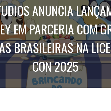
Treinamento
Stake
TUDIOS ANUNCIA LANÇA
de
Aculturamento
Eventos
Corpo
Comunicação
Integrada
Relatórios de
UEY EM PARCERIA COM G
Susten
S BRASILEIRAS NA LIC
CON 2025