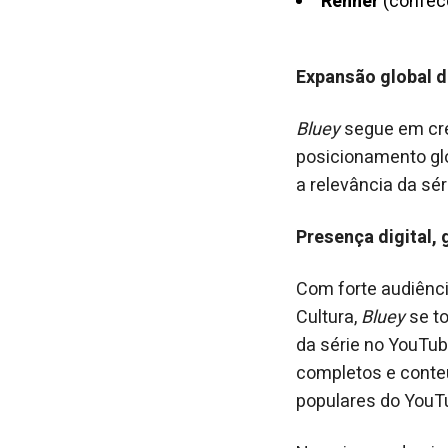
Renner
(confec
Expansão global 
Bluey
segue em cre
posicionamento gl
a relevância da sé
Presença digital,
Com forte audiênci
Cultura,
Bluey
se to
da série no YouTub
completos e conteú
populares do YouT