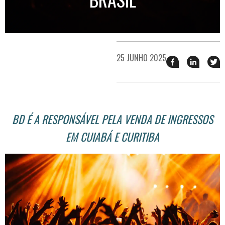
25 JUNHO 2025
Compartilhar
Compart
T
esse
esse
e
post
post
n
no
no
j
Facebook
linkedin
BD É A RESPONSÁVEL PELA VENDA DE INGRESSOS
EM CUIABÁ E CURITIBA