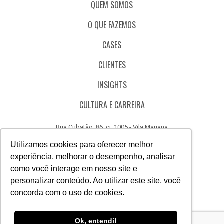
QUEM SOMOS
O QUE FAZEMOS
CASES
CLIENTES
INSIGHTS
CULTURA E CARREIRA
Rua Cubatão, 86, cj. 1005 - Vila Mariana
São Paulo - SP - Brasil - CEP 04013-000
Utilizamos cookies para oferecer melhor
experiência, melhorar o desempenho, analisar
CÓDIGO DE ÉTICA
como você interage em nosso site e
CANAL DE DENÚNCIAS
personalizar conteúdo. Ao utilizar este site, você
concorda com o uso de cookies.
(11) 3388.3040
Acesse
Acesse
Acesse
Acesse
Acesse
Acesse
Ok, entendi!