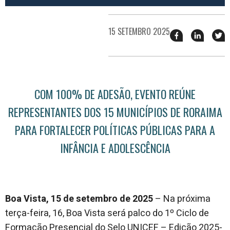
15 SETEMBRO 2025
Compartilhar
Compart
T
esse
esse
e
post
post
n
no
no
j
Facebook
linkedin
COM 100% DE ADESÃO, EVENTO REÚNE
REPRESENTANTES DOS 15 MUNICÍPIOS DE RORAIMA
PARA FORTALECER POLÍTICAS PÚBLICAS PARA A
INFÂNCIA E ADOLESCÊNCIA
Boa Vista, 15 de setembro de 2025
– Na próxima
terça-feira, 16, Boa Vista será palco do 1º Ciclo de
Formação Presencial do Selo UNICEF – Edição 2025-