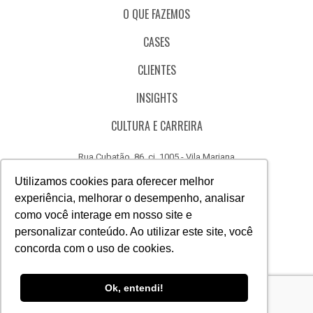
O QUE FAZEMOS
CASES
CLIENTES
INSIGHTS
CULTURA E CARREIRA
Rua Cubatão, 86, cj. 1005 - Vila Mariana
São Paulo - SP - Brasil - CEP 04013-000
Utilizamos cookies para oferecer melhor
experiência, melhorar o desempenho, analisar
CÓDIGO DE ÉTICA
como você interage em nosso site e
CANAL DE DENÚNCIAS
personalizar conteúdo. Ao utilizar este site, você
concorda com o uso de cookies.
(11) 3388.3040
Acesse
Acesse
Acesse
Acesse
Acesse
Acesse
Ok, entendi!
nosso
nosso
nosso
nosso
nosso
nosso
Facebook
Instagram
Linkedin
Whatsapp
Twitter
Canal