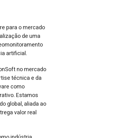
ware para o mercado
malização de uma
ideomonitoramento
 artificial.
xonSoft no mercado
tise técnica e da
xware como
orativo. Estamos
o global, aliada ao
rega valor real
mo indústria,