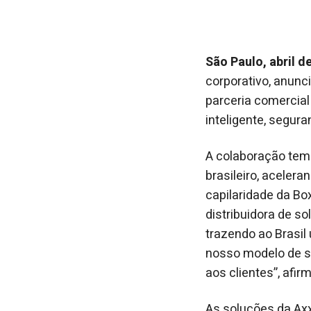
São Paulo, abril d
corporativo, anunc
parceria comercia
inteligente, segura
A colaboração tem
brasileiro, acelera
capilaridade da B
distribuidora de s
trazendo ao Brasil
nosso modelo de su
aos clientes”, afi
As soluções da Axx