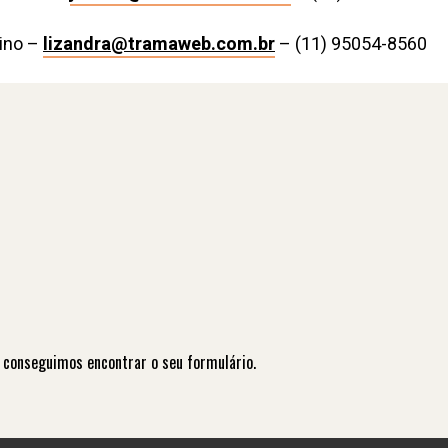
lino –
lizandra@tramaweb.com.br
– (11) 95054-8560
 conseguimos encontrar o seu formulário.