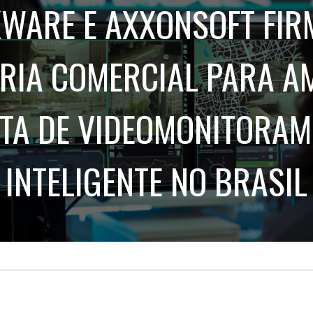
Treinamento
WARE E AXXONSOFT FI
Stake
de
Aculturamento
Eventos
Corpo
Comunicação
Integrada
Relatórios de
RIA COMERCIAL PARA A
Susten
TA DE VIDEOMONITORA
INTELIGENTE NO BRASIL