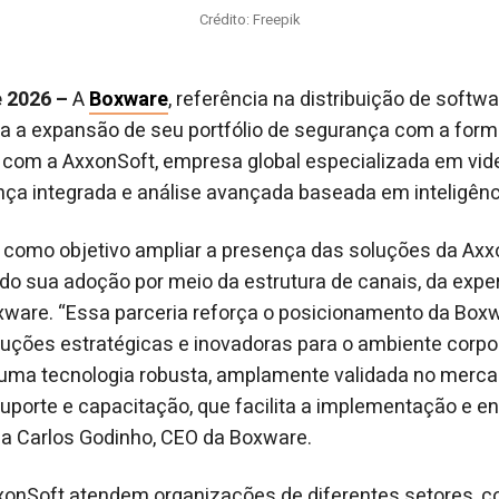
Crédito: Freepik
e 2026 –
A
Boxware
, referência na distribuição de soft
ia a expansão de seu portfólio de segurança com a for
l com a AxxonSoft, empresa global especializada em v
nça integrada e análise avançada baseada em inteligência
 como objetivo ampliar a presença das soluções da Ax
ndo sua adoção por meio da estrutura de canais, da exper
oxware. “Essa parceria reforça o posicionamento da Bo
oluções estratégicas e inovadoras para o ambiente corp
 uma tecnologia robusta, amplamente validada no mercad
porte e capacitação, que facilita a implementação e ent
rma Carlos Godinho, CEO da Boxware.
onSoft atendem organizações de diferentes setores, co