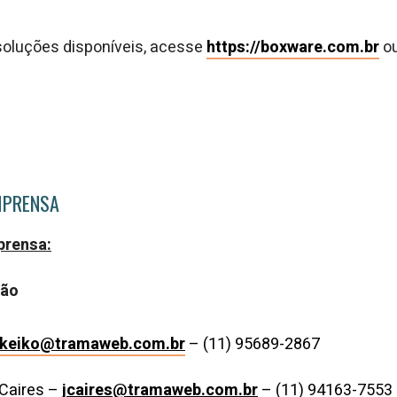
.
soluções disponíveis, acesse
https://boxware.com.br
ou
MPRENSA
prensa:
ção
keiko@tramaweb.com.br
– (11) 95689-2867
Caires –
jcaires@tramaweb.com.br
– (11) 94163-7553