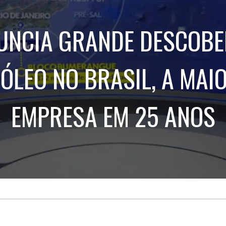
Treinamento
Stake
de
Aculturamento
Eventos
UNCIA GRANDE DESCOBE
Corpo
Comunicação
Integrada
Relatórios de
Susten
ÓLEO NO BRASIL, A MAI
EMPRESA EM 25 ANOS