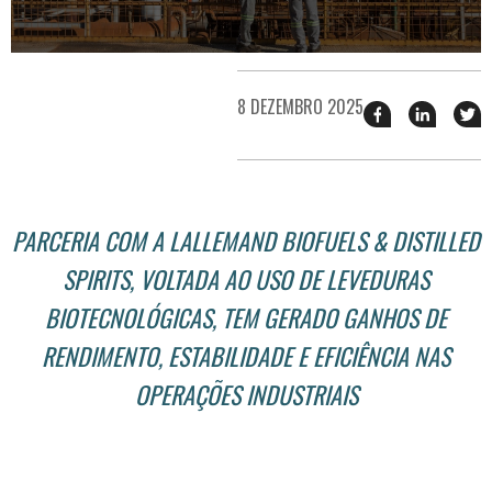
8 DEZEMBRO 2025
Compartilhar
Compart
T
esse
esse
e
post
post
n
no
no
j
Facebook
linkedin
PARCERIA COM A LALLEMAND BIOFUELS & DISTILLED
SPIRITS, VOLTADA AO USO DE LEVEDURAS
BIOTECNOLÓGICAS, TEM GERADO GANHOS DE
RENDIMENTO, ESTABILIDADE E EFICIÊNCIA NAS
OPERAÇÕES INDUSTRIAIS