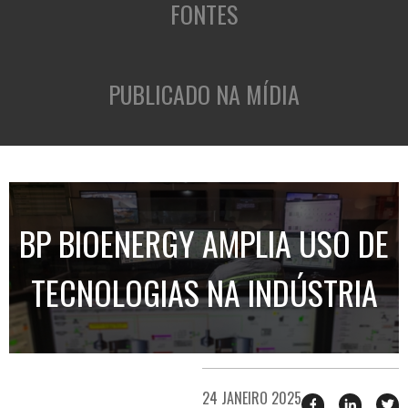
FONTES
PUBLICADO NA MÍDIA
BP BIOENERGY AMPLIA USO DE
TECNOLOGIAS NA INDÚSTRIA
24 JANEIRO 2025
Compartilhar
Compart
T