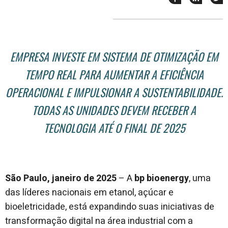
esse
esse
e
post
post
n
no
no
j
Facebook
linkedin
EMPRESA INVESTE EM SISTEMA DE OTIMIZAÇÃO EM
TEMPO REAL PARA AUMENTAR A EFICIÊNCIA
OPERACIONAL E IMPULSIONAR A SUSTENTABILIDADE.
TODAS AS UNIDADES DEVEM RECEBER A
TECNOLOGIA ATÉ O FINAL DE 2025
São Paulo, janeiro de 2025
– A
bp bioenergy
, uma
das líderes nacionais em etanol, açúcar e
bioeletricidade, está expandindo suas iniciativas de
transformação digital na área industrial com a